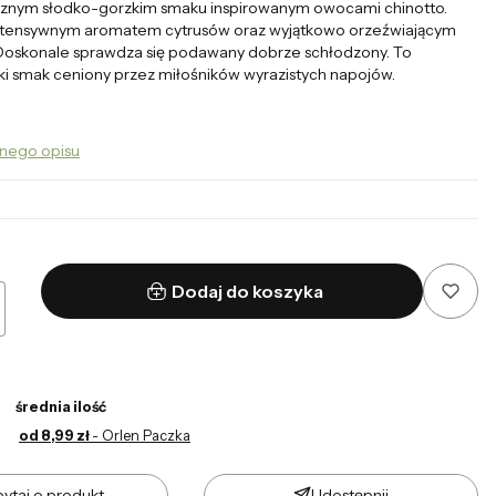
cznym słodko-gorzkim smaku inspirowanym owocami chinotto.
intensywnym aromatem cytrusów oraz wyjątkowo orzeźwiającym
Doskonale sprawdza się podawany dobrze schłodzony. To
ki smak ceniony przez miłośników wyrazistych napojów.
łnego opisu
Dodaj do koszyka
średnia ilość
od 8,99 zł
- Orlen Paczka
ytaj o produkt
Udostępnij