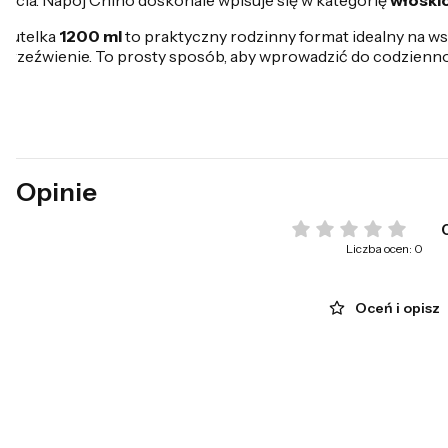
życia. Napój Chinò doskonale wpisuje się w kategorię
włoski
Butelka
1200 ml
to praktyczny rodzinny format idealny na ws
orzeźwienie. To prosty sposób, aby wprowadzić do codzienn
Opinie
Liczba ocen: 0
Oceń i opisz