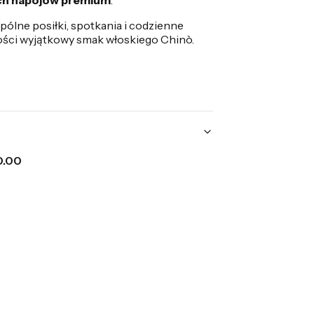
ch napojów premium
.
pólne posiłki, spotkania i codzienne
ości wyjątkowy smak włoskiego Chinò.
0.00