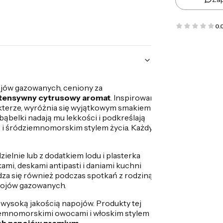
0.
ojów gazowanych, ceniony za
intensywny cytrusowy aromat
. Inspirowany
akterze, wyróżnia się wyjątkowym smakiem
belki nadają mu lekkości i podkreślają
ą i śródziemnomorskim stylem życia. Każdy
elnie lub z dodatkiem lodu i plasterka
ami, deskami antipasti i daniami kuchni
dza się również podczas spotkań z rodziną i
apojów gazowanych.
 i wysoką jakością napojów. Produkty tej
ziemnomorskimi owocami i włoskim stylem