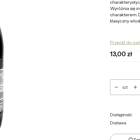
charakterysty
Wyróżnia się 
charakterem. 
klasyczny włos
Przejdź do pe
Cena
13,00 zł
szt
Dostępność:
Dostawa
Zap