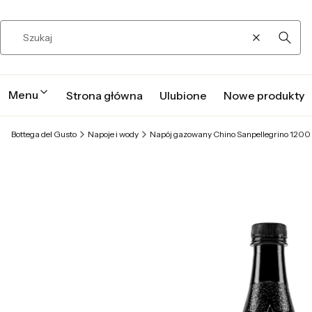
Wyczyść
Szuka
Menu
Strona główna
Ulubione
Nowe produkty
Bottega del Gusto
Napoje i wody
Napój gazowany Chino Sanpellegrino 1200 