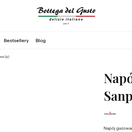
j
Bestsellery
Blog
ml (k)
Napó
Sanp
Napój gazowany