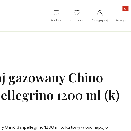
Produkt
Kontakt
Ulubione
Zaloguj się
Koszyk
j gazowany Chino
ellegrino 1200 ml (k)
 Chinò Sanpellegrino 1200 ml to kultowy włoski napój o