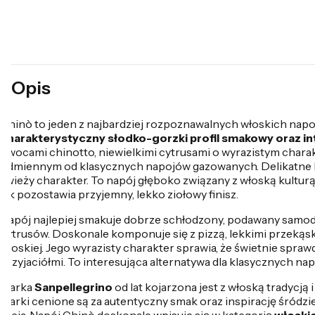
Opis
Chinò to jeden z najbardziej rozpoznawalnych włoskich nap
charakterystyczny słodko-gorzki profil smakowy oraz 
owocami chinotto, niewielkimi cytrusami o wyrazistym char
odmiennym od klasycznych napojów gazowanych. Delikatne bą
świeży charakter. To napój głęboko związany z włoską kultur
łyk pozostawia przyjemny, lekko ziołowy finisz.
Napój najlepiej smakuje dobrze schłodzony, podawany samodzi
cytrusów. Doskonale komponuje się z pizzą, lekkimi przekąsk
włoskiej. Jego wyrazisty charakter sprawia, że świetnie spraw
przyjaciółmi. To interesująca alternatywa dla klasycznych n
Marka
Sanpellegrino
od lat kojarzona jest z włoską tradycją
marki cenione są za autentyczny smak oraz inspirację śród