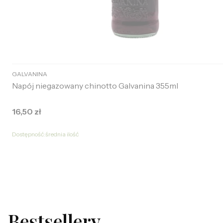
GALVANINA
Napój niegazowany chinotto Galvanina 355ml
Cena
16,50 zł
Dostępność:
średnia ilość
Do koszyka
Bestsellery