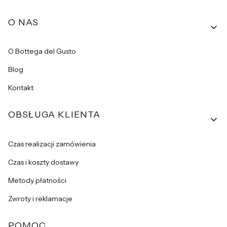
Linki w stopce
O NAS
O Bottega del Gusto
Blog
Kontakt
OBSŁUGA KLIENTA
Czas realizacji zamówienia
Czas i koszty dostawy
Metody płatności
Zwroty i reklamacje
POMOC