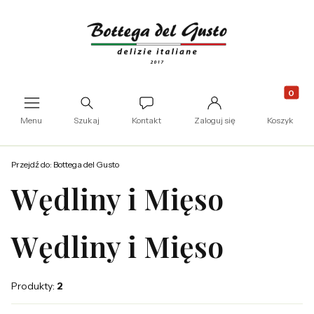
Produkty
Otwórz wyszukiwarkę
Menu
Szukaj
Kontakt
Zaloguj się
Koszyk
Przejdź do:
Bottega del Gusto
Wędliny i Mięso
Wędliny i Mięso
Produkty:
2