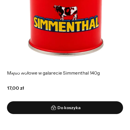
Nowość
Mięso wołowe w galarecie Simmenthal 140g
17,00 zł
Do koszyka