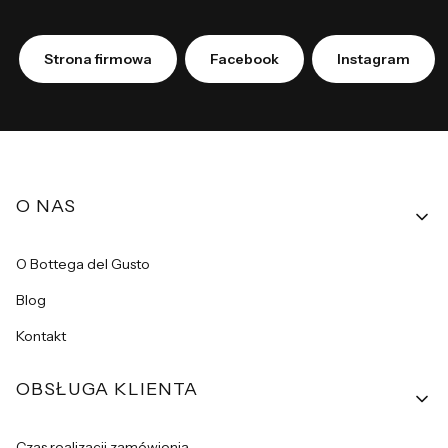
Strona firmowa
Facebook
Instagram
Linki w stopce
O NAS
O Bottega del Gusto
Blog
Kontakt
OBSŁUGA KLIENTA
Czas realizacji zamówienia