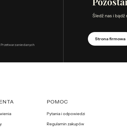
Pozosta
Śledź nas i bądź
Strona firmowa
. Przetwarzanie danych
IENTA
POMOC
wienia
Pytania i odpowiedzi
y
Regulamin zakupów