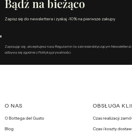
Bądź na bieżąco
Zapisz się do newslettera i zyskaj -10% na pierwsze zakupy
a
Zapisując się, akceptujesz nasz Regulamin (w zakresie dotyczącym Newslettera)
odbywa się zgodnie z Polityką prywatności.
Linki w stopce
O NAS
OBSŁUGA KL
O Bottega del Gusto
Czas realizacji zamó
Blog
Czas i koszty dostaw