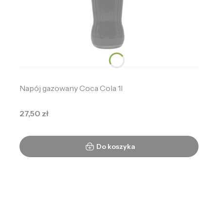
Napój gazowany Coca Cola 1l
Cena
27,50 zł
Do koszyka