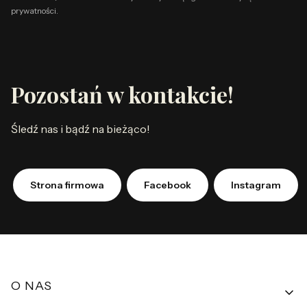
prywatności.
Pozostań w kontakcie!
Śledź nas i bądź na bieżąco!
Strona firmowa
Facebook
Instagram
Linki w stopce
O NAS