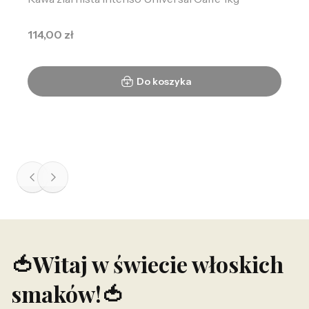
Cena
114,00 zł
Do koszyka
🍅
Witaj w świecie włoskich
smaków!
🍅