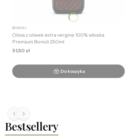
BONOLI
Oliwa z oliwek extra vergine 100% włoska
Premium Bonoli 250ml
Cena
51,50 zł
Do koszyka
Bestsellery